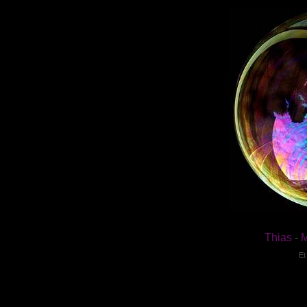
Thias
-
M
Et